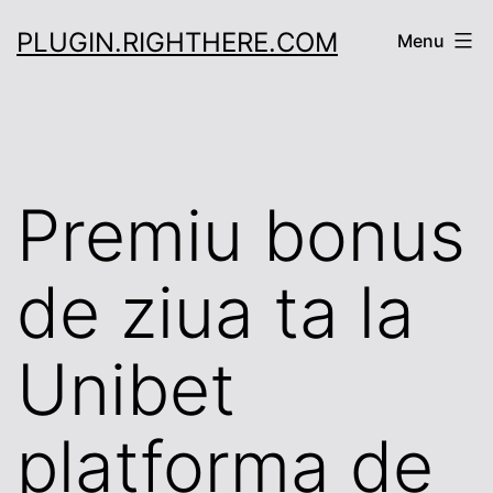
Skip
PLUGIN.RIGHTHERE.COM
Menu
to
content
Premiu bonus
de ziua ta la
Unibet
platforma de