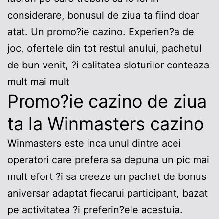
considerare, bonusul de ziua ta fiind doar
atat. Un promo?ie cazino. Experien?a de
joc, ofertele din tot restul anului, pachetul
de bun venit, ?i calitatea sloturilor conteaza
mult mai mult
Promo?ie cazino de ziua
ta la Winmasters cazino
Winmasters este inca unul dintre acei
operatori care prefera sa depuna un pic mai
mult efort ?i sa creeze un pachet de bonus
aniversar adaptat fiecarui participant, bazat
pe activitatea ?i preferin?ele acestuia.