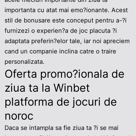
importanta cu atat mai emo?ionante. Acest
stil de bonusare este conceput pentru a-?i
furnizezi o experien?a de joc placuta ?i
adaptata preferin?elor tale, iar noi apreciem
cand un companie inclina catre o traire
personalizata.
Oferta promo?ionala de
ziua ta la Winbet
platforma de jocuri de
noroc
Daca se intampla sa fie ziua ta ?i se mai