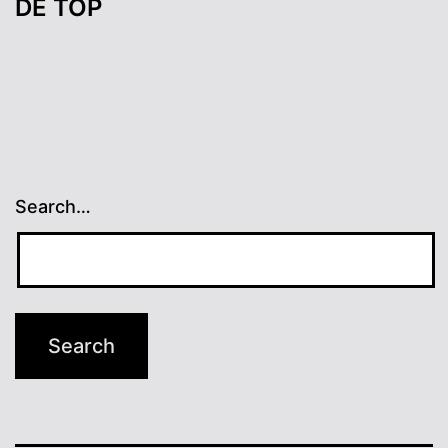
DE TOP
Search…