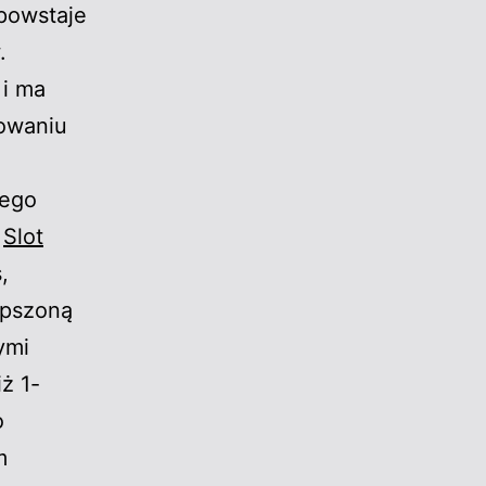
 powstaje
.
 i ma
owaniu
wego
Z
Slot
,
epszoną
ymi
ż 1-
o
m