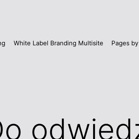
ng
White Label Branding Multisite
Pages by
Do odwied