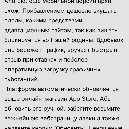
Android, еще мобильной версии архи
схож. Прибавлением дешевле вкушать
плоды, какими средствами
адаптационным сайтом, так как лишать
блокируется во Нашей родины. Вдобавок
оно бережет трафик, вручает быстрый
отзыв при ставках и поболее
оперативную загрузку графичных
субстанций.
Платформа автоматически обновляется
выше онлайн-магазин App Store. Абы
обновить его ручной, забегите возьмите
важнейшею вебстраницу лавки а также
надавите кнопку “Обновить”. Неношеные