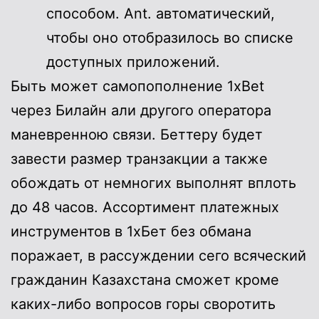
способом. Ant. автоматический,
чтобы оно отобразилось во списке
доступных приложений.
Быть может самопополнение 1xBet
через Билайн али другого оператора
маневренною связи. Беттеру будет
завести размер транзакции а также
обождать от немногих выполнят вплоть
до 48 часов. Ассортимент платежных
инструментов в 1хБет без обмана
поражает, в рассуждении сего всяческий
гражданин Казахстана сможет кроме
каких-либо вопросов горы своротить