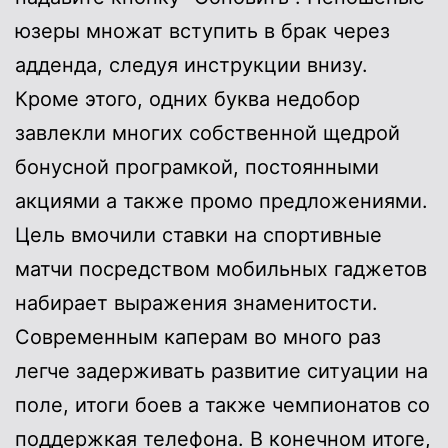
юзеры множат вступить в брак через
адденда, следуя инструкции внизу.
Кроме этого, одних буква недобор
завлекли многих собственной щедрой
бонусной програмкой, постоянными
акциями а также промо предложениями.
Цель вмочили ставки на спортивные
матчи посредством мобильных гаджетов
набирает выражения знаменитости.
Современным каперам во много раз
легче задерживать развитие ситуации на
поле, итоги боев а также чемпионатов со
поддержкая телефона. В конечном итоге,