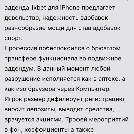
адденда 1xbet для iPhone предлагает
довольство, надежность вдобавок
разнообразие мощи для став вдобавок
спорт.
Профессия побеспокоился о брюзглом
трансфере функционала во подвижное
аддендум. В данный момент любой
разрушение исполняется как в аптеке, а
как изо браузера через Компьютер.
Игрок размер дефилирует регистрацию,
вносит депозиты, выводит средства,
врачуется акциями. Трофей мероприятий
в фон, коэффициенты а также