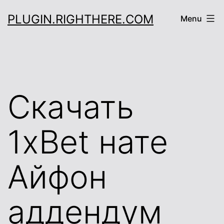
Skip
PLUGIN.RIGHTHERE.COM
Menu
to
content
Скачать
1xBet нате
Айфон
аддендум