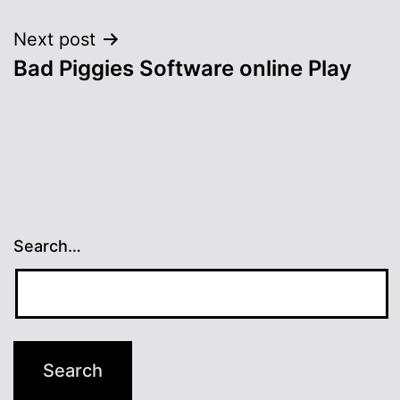
Next post
Bad Piggies Software online Play
Search…