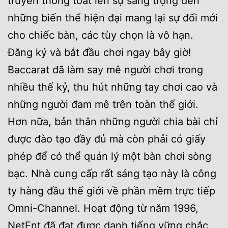
truyền thống toát lên sự sang trọng đến
những biến thể hiện đại mang lại sự đổi mới
cho chiếc bàn, các tùy chọn là vô hạn.
Đăng ký và bắt đầu chơi ngay bây giờ!
Baccarat đã làm say mê người chơi trong
nhiều thế kỷ, thu hút những tay chơi cao và
những người đam mê trên toàn thế giới.
Hơn nữa, bản thân những người chia bài chỉ
được đào tạo đầy đủ mà còn phải có giấy
phép để có thể quản lý một bàn chơi sòng
bạc. Nhà cung cấp rất sáng tạo này là công
ty hàng đầu thế giới về phần mềm trực tiếp
Omni-Channel. Hoạt động từ năm 1996,
NetEnt đã đạt được danh tiếng vững chắc