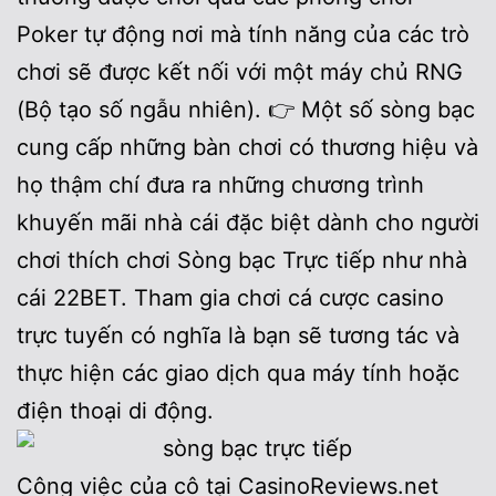
Poker tự động nơi mà tính năng của các trò
chơi sẽ được kết nối với một máy chủ RNG
(Bộ tạo số ngẫu nhiên). 👉 Một số sòng bạc
cung cấp những bàn chơi có thương hiệu và
họ thậm chí đưa ra những chương trình
khuyến mãi nhà cái đặc biệt dành cho người
chơi thích chơi Sòng bạc Trực tiếp như nhà
cái 22BET. Tham gia chơi cá cược casino
trực tuyến có nghĩa là bạn sẽ tương tác và
thực hiện các giao dịch qua máy tính hoặc
điện thoại di động.
Công việc của cô tại CasinoReviews.net