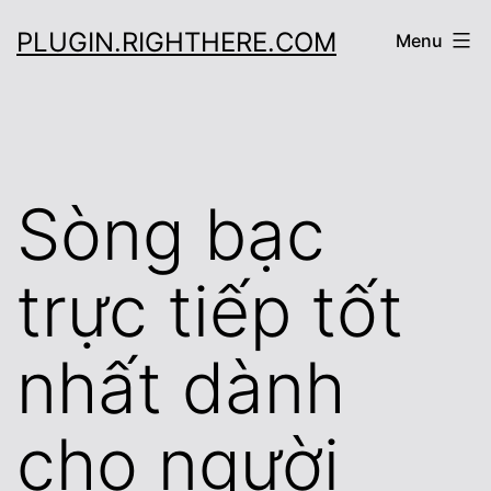
Skip
PLUGIN.RIGHTHERE.COM
Menu
to
content
Sòng bạc
trực tiếp tốt
nhất dành
cho người