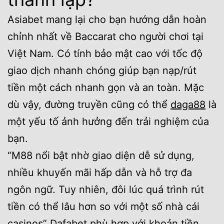
Asiabet mang lại cho bạn hướng dẫn hoàn
chỉnh nhất về Baccarat cho người chơi tại
Việt Nam. Có tính bảo mật cao với tốc độ
giao dịch nhanh chóng giúp bạn nạp/rút
tiền một cách nhanh gọn và an toàn. Mặc
dù vậy, đường truyền cũng có thể
daga88
là
một yếu tố ảnh hưởng đến trải nghiệm của
bạn.
“M88 nổi bật nhờ giao diện dễ sử dụng,
nhiều khuyến mãi hấp dẫn và hỗ trợ đa
ngôn ngữ. Tuy nhiên, đôi lúc quá trình rút
tiền có thể lâu hơn so với một số nhà cái
casinos” Dafabet phù hợp với khoản tiền