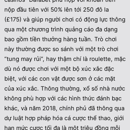
nộp đầu tiên với 50% lên tới 250 đô la
(£175) và giúp người chơi có động lực thông
qua một chương trình quảng cáo đa dạng
bao gồm tiền thưởng hàng tuần. Trò chơi
này thường được so sánh với một trò chơi
“tung may rủi”, hay thậm chí là roulette, mặc
dù nó được chơi với một bộ xúc xắc đặc
biệt, với các con vật được sơn ở các mặt
của xúc xắc. Thông thường, xổ số nhà nước
không phù hợp với các hình thức đánh bạc
khác, và năm 2018, chính phủ đã thông qua
dự luật hợp pháp hóa cá cược thể thao, giới
hạn mức cược tối đa là một triệu đồng mỗi