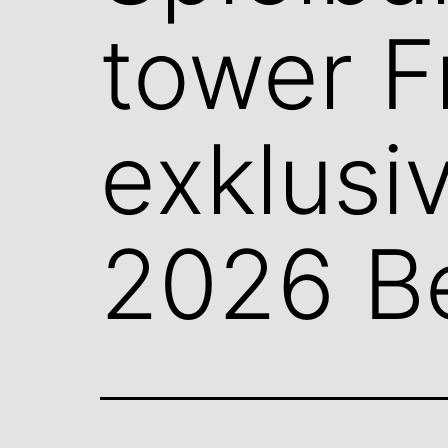
tower F
exklusi
2026 B