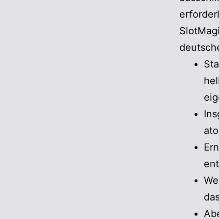
erforde
SlotMagi
deutsche
Sta
hel
ei
Ins
ato
Ern
ent
Wer
das
Abe