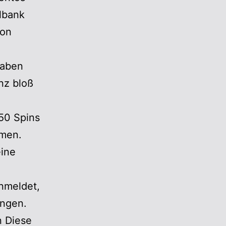
lbank
von
haben
nz bloß
-50 Spins
mmen.
eine
nmeldet,
ingen.
n Diese