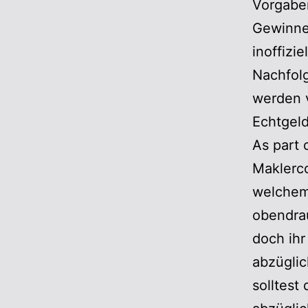
Vorgaben
Gewinne
inoffizi
Nachfol
werden v
Echtgel
As part 
Maklerc
welchem 
obendrau
doch ihr
abzüglic
solltest 