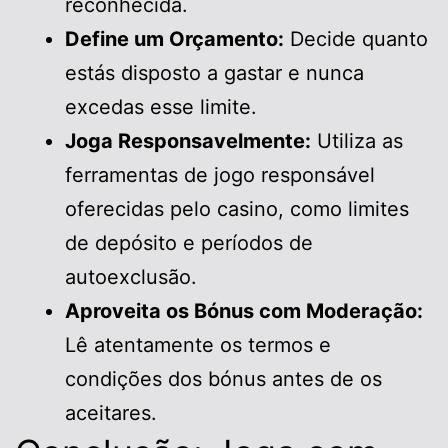
reconhecida.
Define um Orçamento:
Decide quanto
estás disposto a gastar e nunca
excedas esse limite.
Joga Responsavelmente:
Utiliza as
ferramentas de jogo responsável
oferecidas pelo casino, como limites
de depósito e períodos de
autoexclusão.
Aproveita os Bónus com Moderação:
Lê atentamente os termos e
condições dos bónus antes de os
aceitares.