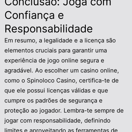
Conclusão: Joga com
Confiança e
Responsabilidade
Em resumo, a legalidade e a licença são
elementos cruciais para garantir uma
experiência de jogo online segura e
agradável. Ao escolher um casino online,
como o Spinoloco Casino, certifica-te de
que ele possui licenças válidas e que
cumpre os padrões de segurança e
proteção ao jogador. Lembra-te sempre de
jogar com responsabilidade, definindo
limites e aproveitando as ferramentas de