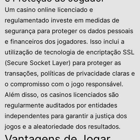
Um casino online licenciado e
regulamentado investe em medidas de
segurança para proteger os dados pessoais
e financeiros dos jogadores. Isso inclui a
utilização de tecnologia de encriptação SSL
(Secure Socket Layer) para proteger as
transações, políticas de privacidade claras e
o compromisso com o jogo responsável.
Além disso, os casinos licenciados são
regularmente auditados por entidades
independentes para garantir a justiça dos
jogos e a aleatoriedade dos resultados.
Vantagens de Jogar