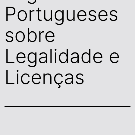
Portugueses
sobre
Legalidade e
Licenças