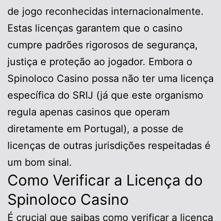
de jogo reconhecidas internacionalmente.
Estas licenças garantem que o casino
cumpre padrões rigorosos de segurança,
justiça e proteção ao jogador. Embora o
Spinoloco Casino possa não ter uma licença
específica do SRIJ (já que este organismo
regula apenas casinos que operam
diretamente em Portugal), a posse de
licenças de outras jurisdições respeitadas é
um bom sinal.
Como Verificar a Licença do
Spinoloco Casino
É crucial que saibas como verificar a licença