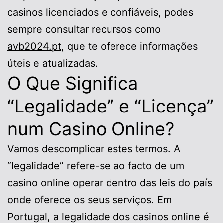
casinos licenciados e confiáveis, podes
sempre consultar recursos como
avb2024.pt
, que te oferece informações
úteis e atualizadas.
O Que Significa
“Legalidade” e “Licença”
num Casino Online?
Vamos descomplicar estes termos. A
“legalidade” refere-se ao facto de um
casino online operar dentro das leis do país
onde oferece os seus serviços. Em
Portugal, a legalidade dos casinos online é