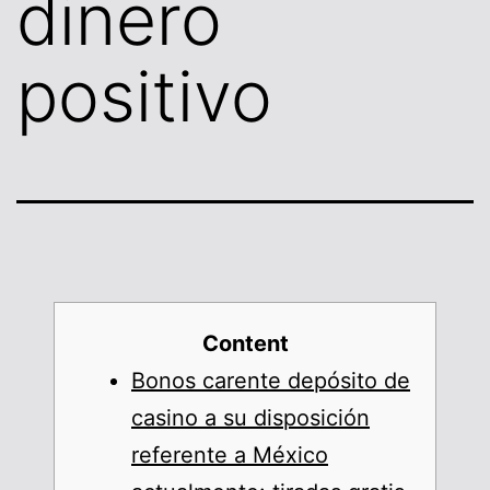
dinero
positivo
Content
Bonos carente depósito de
casino a su disposición
referente a México