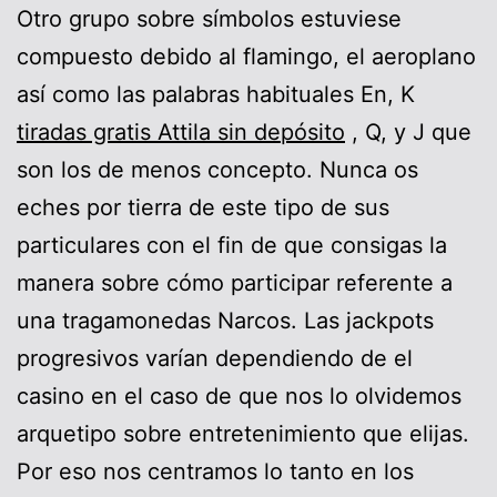
Otro grupo sobre símbolos estuviese
compuesto debido al flamingo, el aeroplano
así­ como las palabras habituales En, K
tiradas gratis Attila sin depósito
, Q, y J que
son los de menos concepto. Nunca os
eches por tierra de este tipo de sus
particulares con el fin de que consigas la
manera sobre cómo participar referente a
una tragamonedas Narcos. Las jackpots
progresivos varían dependiendo de el
casino en el caso de que nos lo olvidemos
arquetipo sobre entretenimiento que elijas.
Por eso nos centramos lo tanto en los