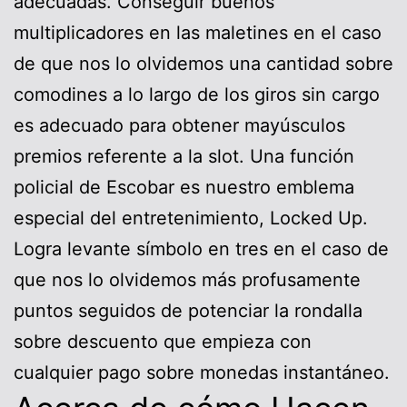
adecuadas. Conseguir buenos
multiplicadores en las maletines en el caso
de que nos lo olvidemos una cantidad sobre
comodines a lo largo de los giros sin cargo
es adecuado para obtener mayúsculos
premios referente a la slot. Una función
policial de Escobar es nuestro emblema
especial del entretenimiento, Locked Up.
Logra levante símbolo en tres en el caso de
que nos lo olvidemos más profusamente
puntos seguidos de potenciar la rondalla
sobre descuento que empieza con
cualquier pago sobre monedas instantáneo.