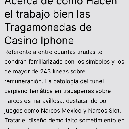
Acerca de cómo Hacen
el trabajo bien las
Tragamonedas de
Casino Iphone
Referente a entre cuantas tiradas te
pondrán familiarizado con los símbolos y los
de mayor de 243 líneas sobre
remuneración. La patologí­a del túnel
carpiano temática en tragaperras sobre
narcos es maravillosa, destacando por
juegos como Narcos México y Narcos Slot.
Tratar el diseño demo falto sometimiento en