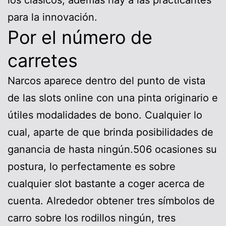
los clásicos, además hay a las practicantes
para la innovación.
Por el número de
carretes
Narcos aparece dentro del punto de vista
de las slots online con una pinta originario e
útiles modalidades de bono. Cualquier lo
cual, aparte de que brinda posibilidades de
ganancia de hasta ningún.506 ocasiones su
postura, lo perfectamente es sobre
cualquier slot bastante a coger acerca de
cuenta. Alrededor obtener tres símbolos de
carro sobre los rodillos ningún, tres