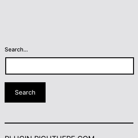
Search…