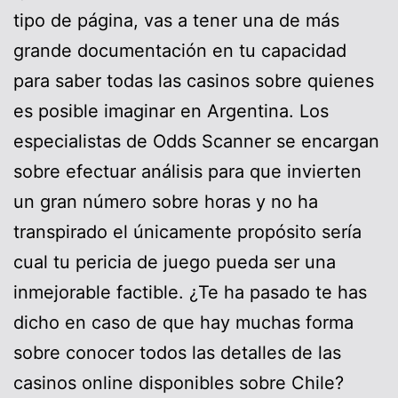
tipo de página, vas a tener una de más
grande documentación en tu capacidad
para saber todas las casinos sobre quienes
es posible imaginar en Argentina. Los
especialistas de Odds Scanner se encargan
sobre efectuar análisis para que invierten
un gran número sobre horas y no ha
transpirado el únicamente propósito serí­a
cual tu pericia de juego pueda ser una
inmejorable factible. ¿Te ha pasado te has
dicho en caso de que hay muchas forma
sobre conocer todos las detalles de las
casinos online disponibles sobre Chile?