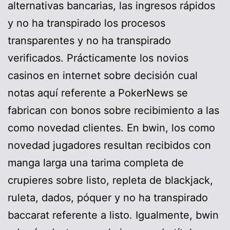
alternativas bancarias, las ingresos rápidos
y no ha transpirado los procesos
transparentes y no ha transpirado
verificados. Prácticamente los novios
casinos en internet sobre decisión cual
notas aquí referente a PokerNews se
fabrican con bonos sobre recibimiento a las
como novedad clientes. En bwin, los como
novedad jugadores resultan recibidos con
manga larga una tarima completa de
crupieres sobre listo, repleta de blackjack,
ruleta, dados, póquer y no ha transpirado
baccarat referente a listo. Igualmente, bwin