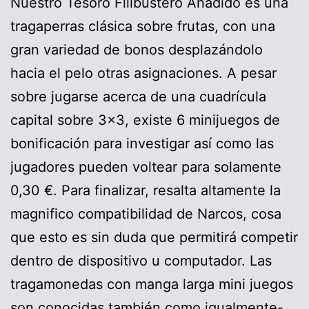
Nuestro Tesoro Filibustero Añadido es una
tragaperras clásica sobre frutas, con una
gran variedad de bonos desplazándolo
hacia el pelo otras asignaciones. A pesar
sobre jugarse acerca de una cuadrícula
capital sobre 3×3, existe 6 minijuegos de
bonificación para investigar así­ como las
jugadores pueden voltear para solamente
0,30 €. Para finalizar, resalta altamente la
magnifico compatibilidad de Narcos, cosa
que esto es sin duda que permitirá competir
dentro de dispositivo u computador. Las
tragamonedas con manga larga mini juegos
son conocidas también como igualmente-