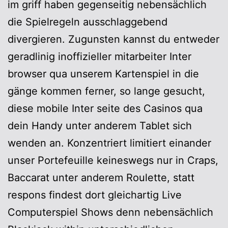
im griff haben gegenseitig nebensächlich
die Spielregeln ausschlaggebend
divergieren. Zugunsten kannst du entweder
geradlinig inoffizieller mitarbeiter Inter
browser qua unserem Kartenspiel in die
gänge kommen ferner, so lange gesucht,
diese mobile Inter seite des Casinos qua
dein Handy unter anderem Tablet sich
wenden an. Konzentriert limitiert einander
unser Portefeuille keineswegs nur in Craps,
Baccarat unter anderem Roulette, statt
respons findest dort gleichartig Live
Computerspiel Shows denn nebensächlich