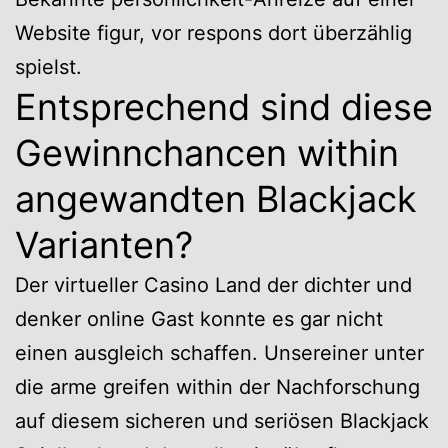
Website figur, vor respons dort überzählig
spielst.
Entsprechend sind diese
Gewinnchancen within
angewandten Blackjack
Varianten?
Der virtueller Casino Land der dichter und
denker online Gast konnte es gar nicht
einen ausgleich schaffen. Unsereiner unter
die arme greifen within der Nachforschung
auf diesem sicheren und seriösen Blackjack