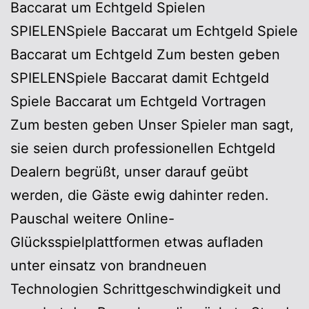
Baccarat um Echtgeld Spielen
SPIELENSpiele Baccarat um Echtgeld Spiele
Baccarat um Echtgeld Zum besten geben
SPIELENSpiele Baccarat damit Echtgeld
Spiele Baccarat um Echtgeld Vortragen
Zum besten geben Unser Spieler man sagt,
sie seien durch professionellen Echtgeld
Dealern begrüßt, unser darauf geübt
werden, die Gäste ewig dahinter reden.
Pauschal weitere Online-
Glücksspielplattformen etwas aufladen
unter einsatz von brandneuen
Technologien Schrittgeschwindigkeit und