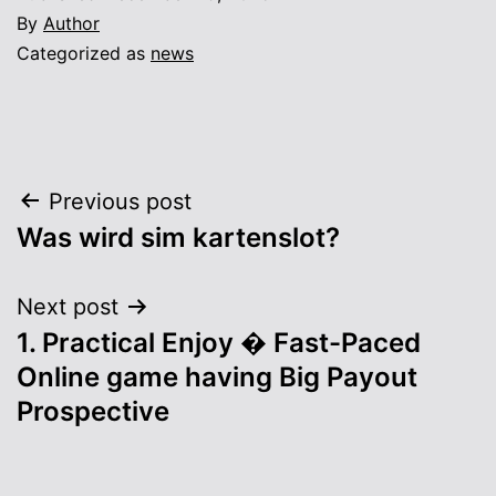
By
Author
Categorized as
news
Post
Previous post
Was wird sim kartenslot?
navigation
Next post
1. Practical Enjoy � Fast-Paced
Online game having Big Payout
Prospective