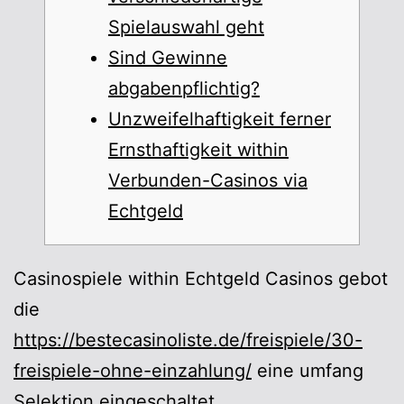
Spielauswahl geht
Sind Gewinne
abgabenpflichtig?
Unzweifelhaftigkeit ferner
Ernsthaftigkeit within
Verbunden-Casinos via
Echtgeld
Casinospiele within Echtgeld Casinos gebot
die
https://bestecasinoliste.de/freispiele/30-
freispiele-ohne-einzahlung/
eine umfang
Selektion eingeschaltet