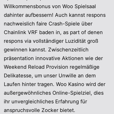
Willkommensbonus von Woo Spielsaal
dahinter aufbessern! Auch kannst respons
nachweislich faire Crash-Spiele über
Chainlink VRF baden in, as part of denen
respons via vollständiger Luzidität groß
gewinnen kannst. Zwischenzeitlich
präsentation innovative Aktionen wie der
Weekend Reload Provision regelmäßige
Delikatesse, um unser Unwille an dem
Laufen hinter tragen. Woo Kasino wird der
außergewöhnliches Online-Spielziel, dies
ihr unvergleichliches Erfahrung für
anspruchsvolle Zocker bietet.