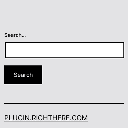
Search…
PLUGIN.RIGHTHERE.COM