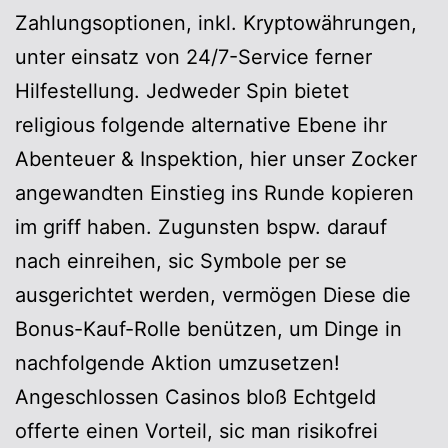
Zahlungsoptionen, inkl. Kryptowährungen,
unter einsatz von 24/7-Service ferner
Hilfestellung. Jedweder Spin bietet
religious folgende alternative Ebene ihr
Abenteuer & Inspektion, hier unser Zocker
angewandten Einstieg ins Runde kopieren
im griff haben. Zugunsten bspw. darauf
nach einreihen, sic Symbole per se
ausgerichtet werden, vermögen Diese die
Bonus-Kauf-Rolle benützen, um Dinge in
nachfolgende Aktion umzusetzen!
Angeschlossen Casinos bloß Echtgeld
offerte einen Vorteil, sic man risikofrei