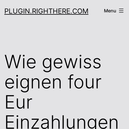
Skip
PLUGIN.RIGHTHERE.COM
Menu
to
content
Wie gewiss
eignen four
Eur
Einzahlungen