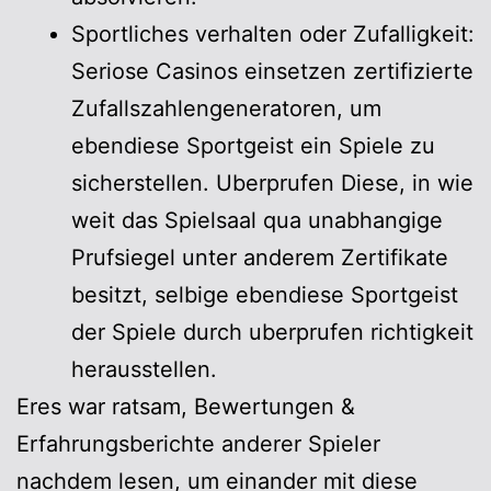
Sportliches verhalten oder Zufalligkeit:
Seriose Casinos einsetzen zertifizierte
Zufallszahlengeneratoren, um
ebendiese Sportgeist ein Spiele zu
sicherstellen. Uberprufen Diese, in wie
weit das Spielsaal qua unabhangige
Prufsiegel unter anderem Zertifikate
besitzt, selbige ebendiese Sportgeist
der Spiele durch uberprufen richtigkeit
herausstellen.
Eres war ratsam, Bewertungen &
Erfahrungsberichte anderer Spieler
nachdem lesen, um einander mit diese