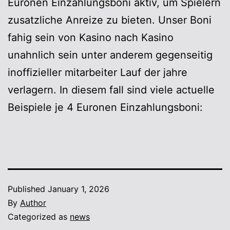
Euronen Einzahlungsboni aktiv, um Spielern
zusatzliche Anreize zu bieten. Unser Boni
fahig sein von Kasino nach Kasino
unahnlich sein unter anderem gegenseitig
inoffizieller mitarbeiter Lauf der jahre
verlagern. In diesem fall sind viele actuelle
Beispiele je 4 Euronen Einzahlungsboni:
Published
January 1, 2026
By
Author
Categorized as
news