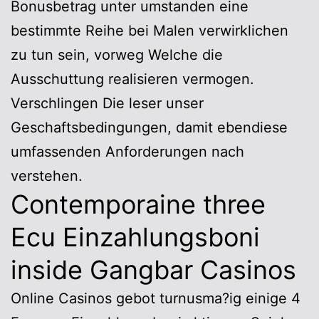
Bonusbetrag unter umstanden eine
bestimmte Reihe bei Malen verwirklichen
zu tun sein, vorweg Welche die
Ausschuttung realisieren vermogen.
Verschlingen Die leser unser
Geschaftsbedingungen, damit ebendiese
umfassenden Anforderungen nach
verstehen.
Contemporaine three
Ecu Einzahlungsboni
inside Gangbar Casinos
Online Casinos gebot turnusma?ig einige 4