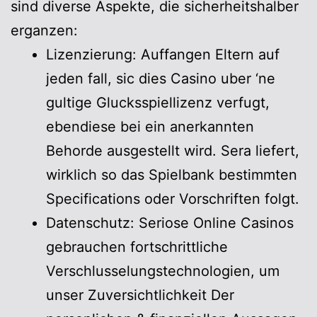
sind diverse Aspekte, die sicherheitshalber
erganzen:
Lizenzierung: Auffangen Eltern auf
jeden fall, sic dies Casino uber ‘ne
gultige Glucksspiellizenz verfugt,
ebendiese bei ein anerkannten
Behorde ausgestellt wird. Sera liefert,
wirklich so das Spielbank bestimmten
Specifications oder Vorschriften folgt.
Datenschutz: Seriose Online Casinos
gebrauchen fortschrittliche
Verschlusselungstechnologien, um
unser Zuversichtlichkeit Der