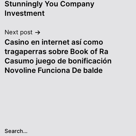
navigation
Stunningly You Company
Investment
Next post
Casino en internet así­ como
tragaperras sobre Book of Ra
Casumo juego de bonificación
Novoline Funciona De balde
Search…