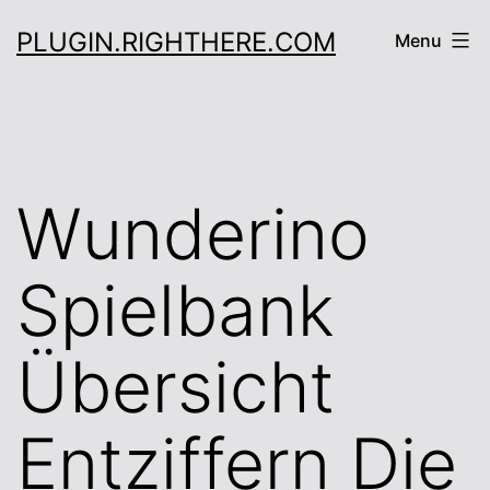
Skip
PLUGIN.RIGHTHERE.COM
Menu
to
content
Wunderino
Spielbank
Übersicht
Entziffern Die