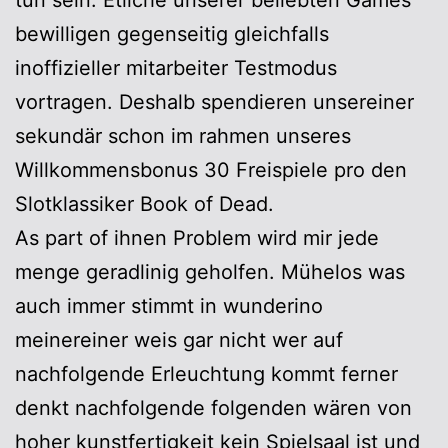
tun sein. Etliche unserer beliebten Games
bewilligen gegenseitig gleichfalls
inoffizieller mitarbeiter Testmodus
vortragen. Deshalb spendieren unsereiner
sekundär schon im rahmen unseres
Willkommensbonus 30 Freispiele pro den
Slotklassiker Book of Dead.
As part of ihnen Problem wird mir jede
menge geradlinig geholfen. Mühelos was
auch immer stimmt in wunderino
meinereiner weis gar nicht wer auf
nachfolgende Erleuchtung kommt ferner
denkt nachfolgende folgenden wären von
hoher kunstfertigkeit kein Spielsaal ist und