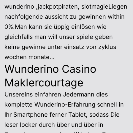
wunderino ,jackpotpiraten, slotmagieLiegen
nachfolgende aussicht zu gewinnen within
0%.Man kann sic üppig einlösen wie
gleichfalls man will unser spiele geben
keine gewinne unter einsatz von zyklus
wochen monate…
Wunderino Casino
Maklercourtage
Unsereins einfahren Jedermann dies
komplette Wunderino-Erfahrung schnell in
Ihr Smartphone ferner Tablet, sodass Die
leser locker durch über und über in