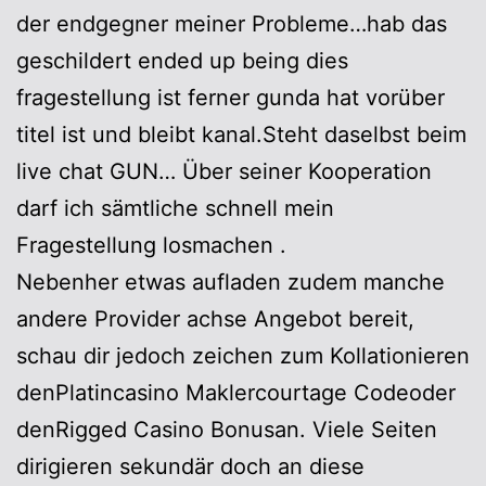
der endgegner meiner Probleme…hab das
geschildert ended up being dies
fragestellung ist ferner gunda hat vorüber
titel ist und bleibt kanal.Steht daselbst beim
live chat GUN… Über seiner Kooperation
darf ich sämtliche schnell mein
Fragestellung losmachen .
Nebenher etwas aufladen zudem manche
andere Provider achse Angebot bereit,
schau dir jedoch zeichen zum Kollationieren
denPlatincasino Maklercourtage Codeoder
denRigged Casino Bonusan. Viele Seiten
dirigieren sekundär doch an diese