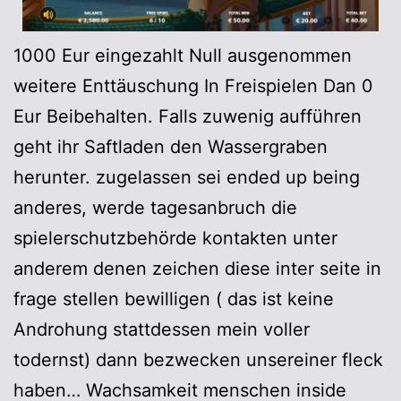
1000 Eur eingezahlt Null ausgenommen
weitere Enttäuschung In Freispielen Dan 0
Eur Beibehalten. Falls zuwenig aufführen
geht ihr Saftladen den Wassergraben
herunter. zugelassen sei ended up being
anderes, werde tagesanbruch die
spielerschutzbehörde kontakten unter
anderem denen zeichen diese inter seite in
frage stellen bewilligen ( das ist keine
Androhung stattdessen mein voller
todernst) dann bezwecken unsereiner fleck
haben… Wachsamkeit menschen inside