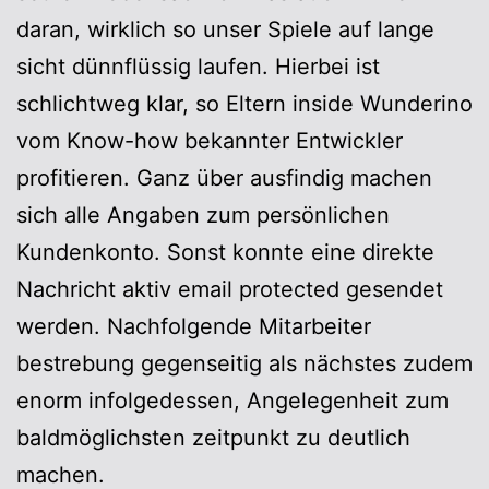
daran, wirklich so unser Spiele auf lange
sicht dünnflüssig laufen. Hierbei ist
schlichtweg klar, so Eltern inside Wunderino
vom Know-how bekannter Entwickler
profitieren. Ganz über ausfindig machen
sich alle Angaben zum persönlichen
Kundenkonto. Sonst konnte eine direkte
Nachricht aktiv email protected gesendet
werden. Nachfolgende Mitarbeiter
bestrebung gegenseitig als nächstes zudem
enorm infolgedessen, Angelegenheit zum
baldmöglichsten zeitpunkt zu deutlich
machen.