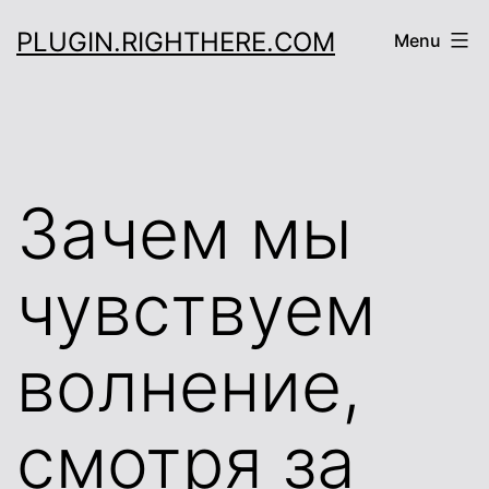
Skip
PLUGIN.RIGHTHERE.COM
Menu
to
content
Зачем мы
чувствуем
волнение,
смотря за