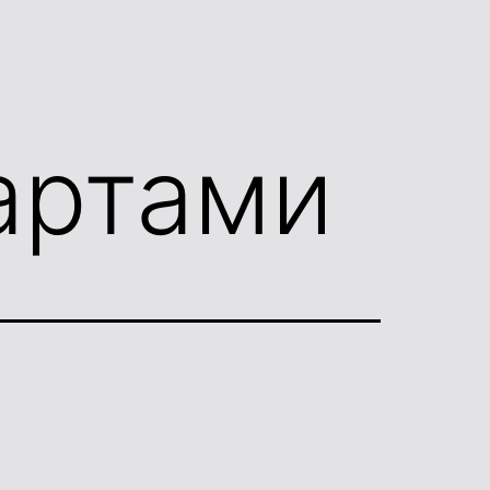
артами