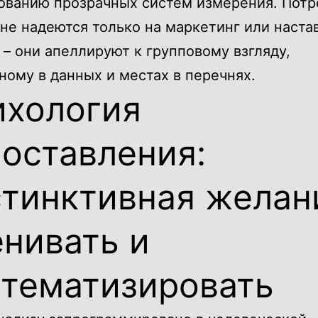
ванию прозрачных систем измерения. Потр
не надеются только на маркетинг или наста
 – они апеллируют к групповому взгляду,
ному в данных и местах в перечнях.
ихология
оставления:
стинктивная желан
нивать и
стематизировать