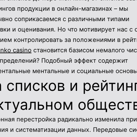
ингов продукции в онлайн-магазинах – мы
вно соприкасаемся с различными типами
вки и оценивания. Но что мотивирует нас с 
ием контролировать за положениями в рейт
inko casino
становится базисом немалого чи
определений? Подобный эффект содержит
нтальные ментальные и социальные основы
 списков и рейтин
актуальном общест
нная перестройка радикально изменила пр
ия и систематизации данных. Передовые с