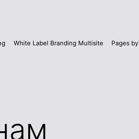
ng
White Label Branding Multisite
Pages by
нам