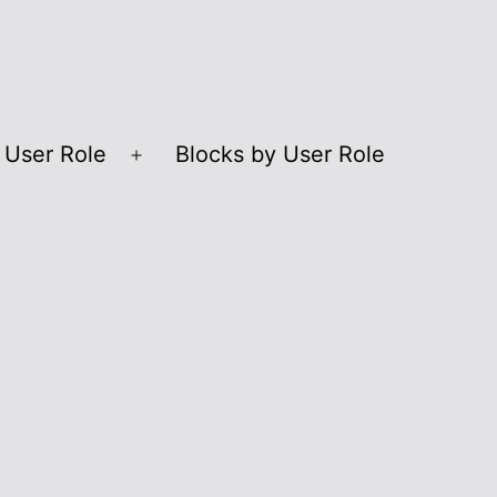
 User Role
Blocks by User Role
Open
menu