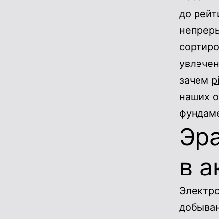
до рейт
непреры
сортиро
увлечен
зачем
p
наших 
фундаме
Эра
в 
Электро
добыван