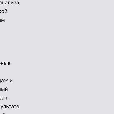
анализа,
кой
им
рные
даж и
ный
ван.
ультате