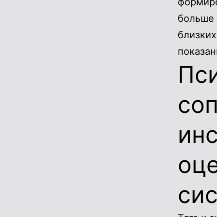
формиро
больше 
близких
показан
Пс
соп
ин
оце
си