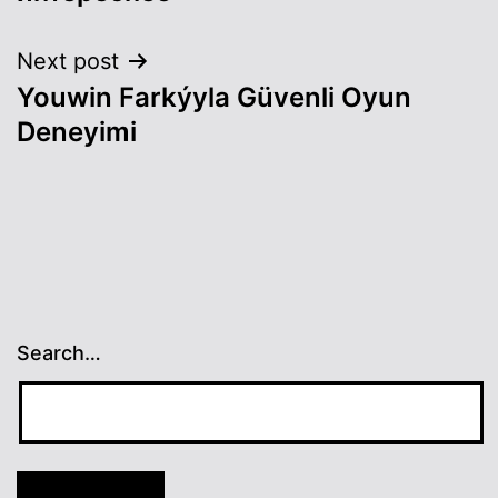
Next post
Youwin Farkýyla Güvenli Oyun
Deneyimi
Search…