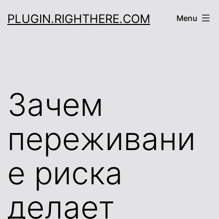
Skip
PLUGIN.RIGHTHERE.COM
Menu
to
content
Зачем
переживани
е риска
делает