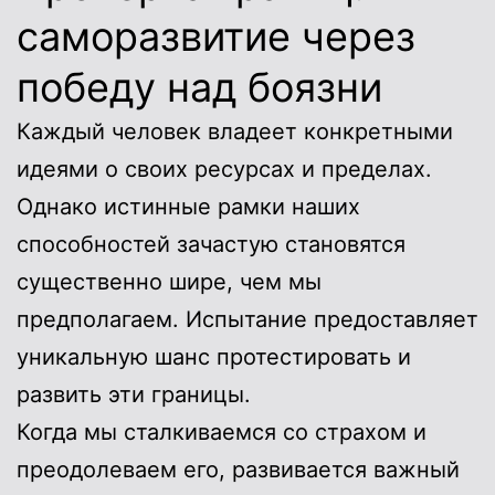
саморазвитие через
победу над боязни
Каждый человек владеет конкретными
идеями о своих ресурсах и пределах.
Однако истинные рамки наших
способностей зачастую становятся
существенно шире, чем мы
предполагаем. Испытание предоставляет
уникальную шанс протестировать и
развить эти границы.
Когда мы сталкиваемся со страхом и
преодолеваем его, развивается важный