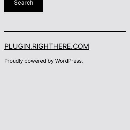
PLUGIN.RIGHTHERE.COM
Proudly powered by
WordPress
.